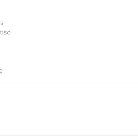
es
tise
e