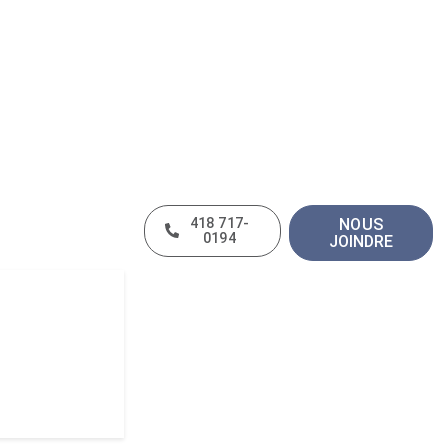
418 717-
NOUS
0194
JOINDRE