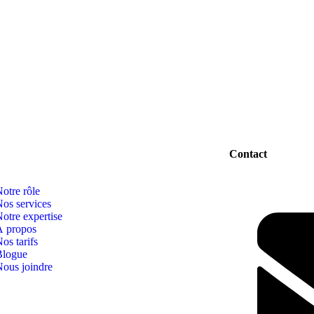
Contact
otre rôle
os services
otre expertise
À propos
os tarifs
Blogue
Nous joindre